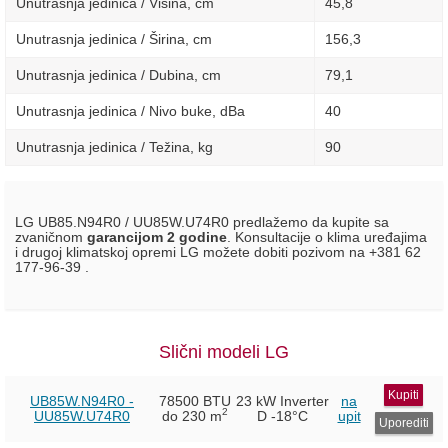
Unutrasnja jedinica / Visina, сm
45,8
Unutrasnja jedinica / Širina, сm
156,3
Unutrasnja jedinica / Dubina, сm
79,1
Unutrasnja jedinica / Nivo buke, dBa
40
Unutrasnja jedinica / Težina, kg
90
LG UB85.N94R0 / UU85W.U74R0 predlažemo da kupite sa
zvaničnom
garancijom 2 godine
. Konsultacije o klima uređajima
i drugoj klimatskoj opremi LG možete dobiti pozivom na +381 62
177-96-39 .
Slični modeli LG
Kupiti
UB85W.N94R0 -
78500 BTU
23 kW Inverter
na
2
UU85W.U74R0
do 230 m
D
-18°C
upit
Uporediti