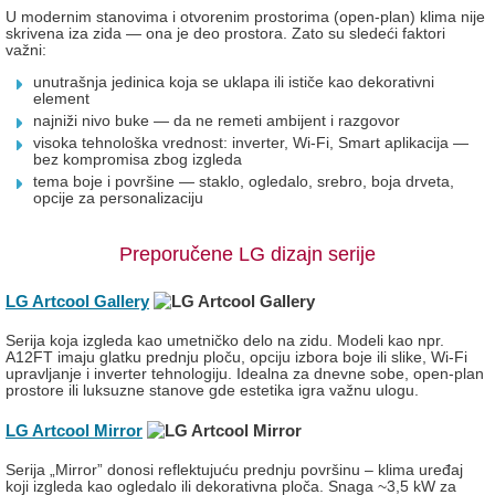
U modernim stanovima i otvorenim prostorima (open-plan) klima nije
skrivena iza zida — ona je deo prostora. Zato su sledeći faktori
važni:
unutrašnja jedinica koja se uklapa ili ističe kao dekorativni
element
najniži nivo buke — da ne remeti ambijent i razgovor
visoka tehnološka vrednost: inverter, Wi-Fi, Smart aplikacija —
bez kompromisa zbog izgleda
tema boje i površine — staklo, ogledalo, srebro, boja drveta,
opcije za personalizaciju
Preporučene LG dizajn serije
LG Artcool Gallery
Serija koja izgleda kao umetničko delo na zidu. Modeli kao npr.
A12FT imaju glatku prednju ploču, opciju izbora boje ili slike, Wi-Fi
upravljanje i inverter tehnologiju. Idealna za dnevne sobe, open-plan
prostore ili luksuzne stanove gde estetika igra važnu ulogu.
LG Artcool Mirror
Serija „Mirror” donosi reflektujuću prednju površinu – klima uređaj
koji izgleda kao ogledalo ili dekorativna ploča. Snaga ~3,5 kW za