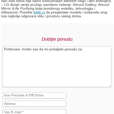
Ako vam klima nije samo funkcionalan element nego i deo enterijera
– LG dizajn serije pružaju savršeno rešenje. Artcool Gallery, Artcool
Mirror ili Air Purifying linija kombinuju estetiku, tehnologiju i
efikasnost. Posetite
lglife.rs
da pregledate modele i izaberete onaj
koji najbolje odgovara stilu i prostoru vašeg doma.
Dobijte ponudu