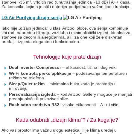
stanove ~35 m², vrlo tih rad (unutrašnja jedinica ~19 dB) i A++ klasa.
Za korisnike kojima je stil i enterijer podjednako važan kao i funkcija.
LG Air Purifying dizajn-serija
Iako nije „dizajn jedinica” u klasi Artcool ploče, ova serija kombinuje
tihi rad, naprednu filtraciju vazduha i minimalistički izgled. Idealna za
stanove sa decom ili alergičarima, ali i za one koji žele diskretan
uređaj – izgleda elegantno i funkcionalno.
Tehnologije koje prate dizajn
Dual Inverter Compressor
– efikasnost, tišina i dug vek.
Wi-Fi kontrola preko aplikacije
– podešavanje temperature i
režima sa telefona
Sleep/Quiet režim
– minimalna buka kada je prostorija u
mirovanju
Personalizacija izgleda
– kod Artcool Gallery moguće je menjati
prednju ploču ili prikazivati slike
Rashladno sredstvo R32
i visoke efikasnosti – A++ i više
Kada odabrati „dizajn klimu”? / Za koga je?
Ako vaš prostor ima važnu ulogu estetika, ili je klima uređaj u