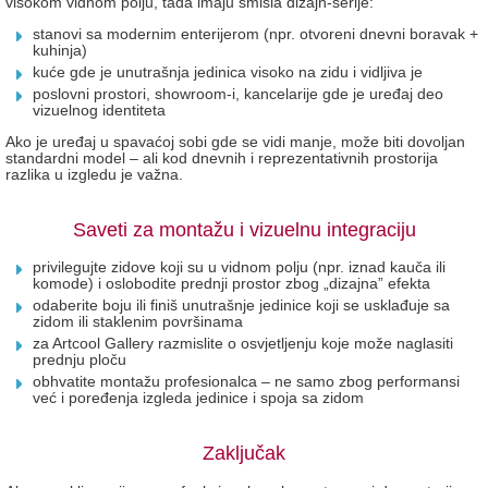
visokom vidnom polju, tada imaju smisla dizajn-serije:
stanovi sa modernim enterijerom (npr. otvoreni dnevni boravak +
kuhinja)
kuće gde je unutrašnja jedinica visoko na zidu i vidljiva je
poslovni prostori, showroom-i, kancelarije gde je uređaj deo
vizuelnog identiteta
Ako je uređaj u spavaćoj sobi gde se vidi manje, može biti dovoljan
standardni model – ali kod dnevnih i reprezentativnih prostorija
razlika u izgledu je važna.
Saveti za montažu i vizuelnu integraciju
privilegujte zidove koji su u vidnom polju (npr. iznad kauča ili
komode) i oslobodite prednji prostor zbog „dizajna” efekta
odaberite boju ili finiš unutrašnje jedinice koji se usklađuje sa
zidom ili staklenim površinama
za Artcool Gallery razmislite o osvjetljenju koje može naglasiti
prednju ploču
obhvatite montažu profesionalca – ne samo zbog performansi
već i poređenja izgleda jedinice i spoja sa zidom
Zaključak