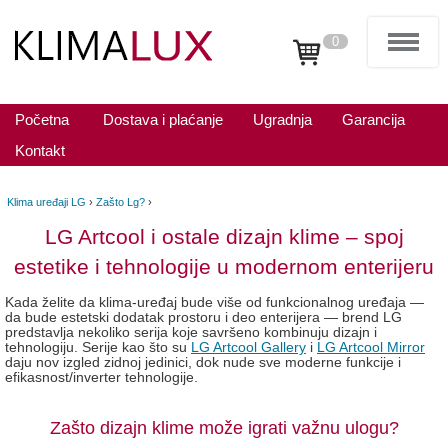
0
Početna
Dostava i plaćanje
Ugradnja
Garancija
Kontakt
Klima uređaji LG
›
Zašto Lg?
›
LG Artcool i ostale dizajn klime – spoj
estetike i tehnologije u modernom enterijeru
Kada želite da klima-uređaj bude više od funkcionalnog uređaja —
da bude estetski dodatak prostoru i deo enterijera — brend LG
predstavlja nekoliko serija koje savršeno kombinuju dizajn i
tehnologiju. Serije kao što su
LG Artcool Gallery
i
LG Artcool Mirror
daju nov izgled zidnoj jedinici, dok nude sve moderne funkcije i
efikasnost/inverter tehnologije.
Zašto dizajn klime može igrati važnu ulogu?