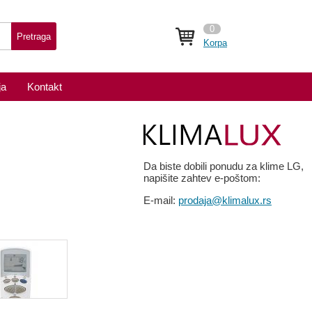
0
Pretraga
Korpa
ja
Kontakt
Da biste dobili ponudu za klime LG,
napišite zahtev e-poštom:
E-mail:
prodaja@klimalux.rs