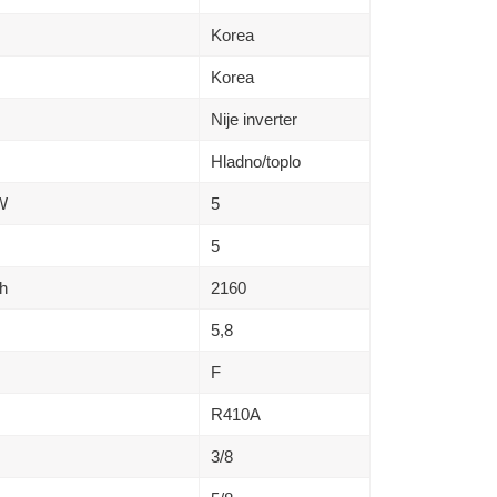
Korea
Korea
Nije inverter
Hladno/toplo
kW
5
5
h
2160
5,8
F
R410A
3/8