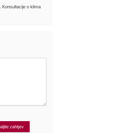
. Konsultacije o klima
ljite zahtjev