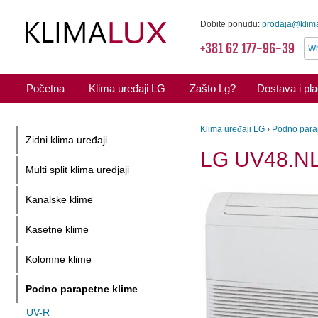
Dobite ponudu:
prodaja@klima
+381 62 177-96-39
Wh
Početna
Klima uređaji LG
Zašto Lg?
Dostava i pl
Klima uređaji LG
›
Podno para
Zidni klima uređaji
LG UV48.N
Multi split klima uredjaji
Kanalske klime
Kasetne klime
Kolomne klime
Podno parapetne klime
UV-R