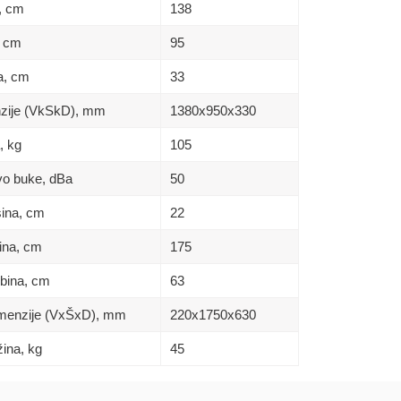
a, сm
138
, сm
95
na, сm
33
enzije (VkSkD), mm
1380x950x330
, kg
105
ivo buke, dBa
50
sina, сm
22
rina, сm
175
ubina, сm
63
Dimenzije (VxŠxD), mm
220х1750х630
žina, kg
45