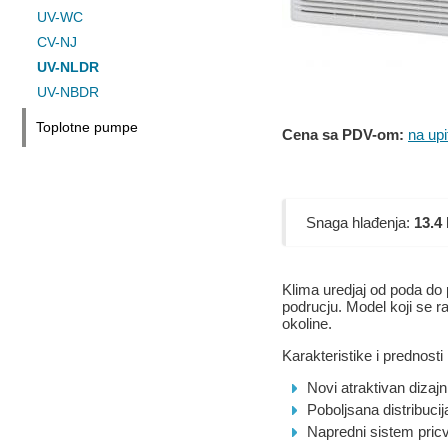
UV-WC
CV-NJ
UV-NLDR
UV-NBDR
Toplotne pumpe
Cena sa PDV-om:
na upi
Snaga hlađenja:
13.4
Klima uredjaj od poda do 
podrucju. Model koji se ra
okoline.
Karakteristike i prednosti
Novi atraktivan dizajn
Poboljsana distribuci
Napredni sistem pric