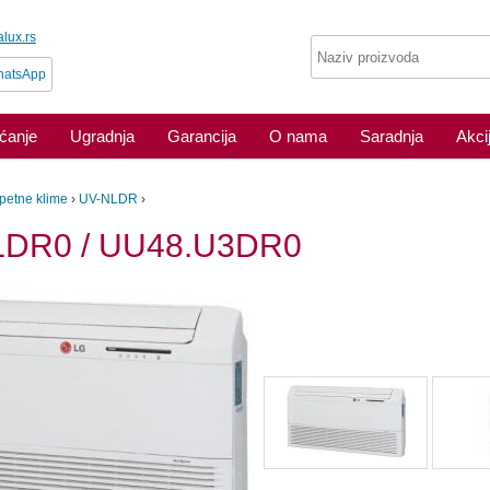
lux.rs
atsApp
aćanje
Ugradnja
Garancija
O nama
Saradnja
Akci
petne klime
›
UV-NLDR
›
LDR0 / UU48.U3DR0