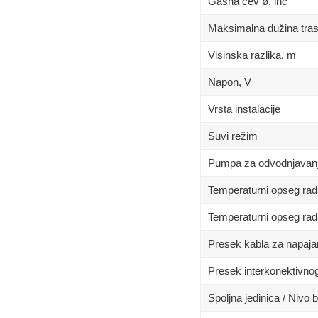
Gasna cev ø, inc
Maksimalna dužina tra
Visinska razlika, m
Napon, V
Vrsta instalacije
Suvi režim
Pumpa za odvodnjavan
Temperaturni opseg rad
Temperaturni opseg rad
Presek kabla za napaja
Presek interkonektivno
Spoljna jedinica / Nivo 