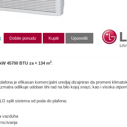
t
Dobite ponudu
Kupiti
Uporediti
2
 kW 45700 BTU
za ≈ 134 m
.
plafona je efikasan komercijalni uredjaj dizajniran da promeni klimat
zmatra odlikuje udoban tihi rad na bilo kojoj snazi, kao i visoka otpor
 LG split sistema od poda do plafona:
ja vazduha
vrscivanja