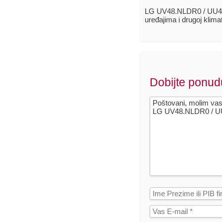
LG UV48.NLDR0 / UU48
uređajima i drugoj klim
Dobijte ponud