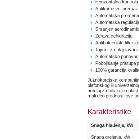
Horizontalna kontrola
Antikorozivni premaz
Automatska promena
Automatska regulacij
Smanjen aerodinamicki
Zdrava dehidracija
Antibakterijski filter k
Tajmer za ukljucivanje
Automatsko ponovno 
Poboljsanje pristupa 
100% garancija kvalit
Juznokorejska kompanija 
plafonskog ili univerzaln
uredjaj za bilo koju obla
mali deo prednosti ove po
Karakteristike
Snaga hlađenja, kW
Snaga grejanja, kW