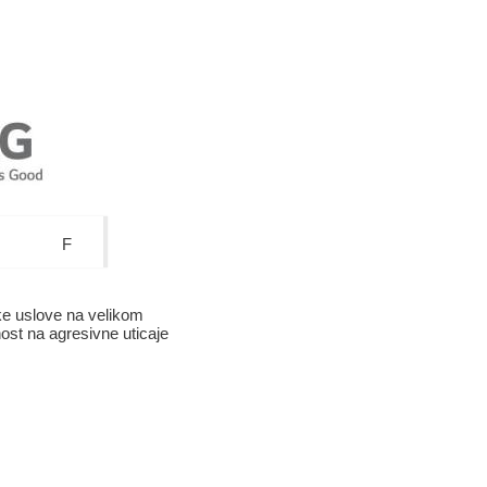
F
ske uslove na velikom
nost na agresivne uticaje