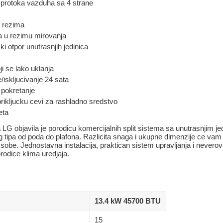
 protoka vazduha sa 4 strane
 rezima
a u rezimu mirovanja
 otpor unutrasnjih jedinica
oji se lako uklanja
/iskljucivanje 24 sata
pokretanje
prikljucku cevi za rashladno sredstvo
eta
LG objavila je porodicu komercijalnih split sistema sa unutrasnjim j
og tipa od poda do plafona. Razlicita snaga i ukupne dimenzije ce vam
st sobe. Jednostavna instalacija, praktican sistem upravljanja i neve
rodice klima uredjaja.
13.4 kW 45700 BTU
15