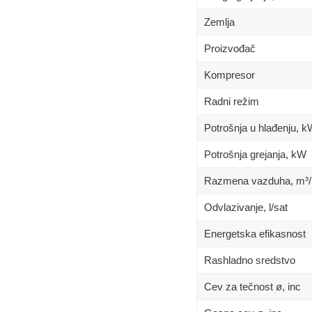
Zemlja
Proizvođač
Kompresor
Radni režim
Potrošnja u hlađenju, 
Potrošnja grejanja, kW
Razmena vazduha, m³/
Odvlazivanje, l/sat
Energetska efikasnost
Rashladno sredstvo
Cev za tečnost ø, inc