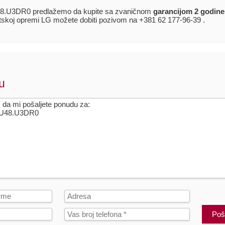
.U3DR0 predlažemo da kupite sa zvaničnom
garancijom 2 godine
atskoj opremi LG možete dobiti pozivom na +381 62 177-96-39 .
u
Poša