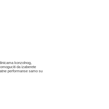
edinicama konzolnog,
 omoguciti da izaberete
rovatne performanse samo su