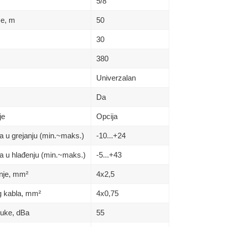
5/8
se, m
50
30
380
Univerzalan
Da
je
Opcija
a u grejanju (min.~maks.)
-10...+24
a u hlađenju (min.~maks.)
-5...+43
nje, mm²
4x2,5
g kabla, mm²
4x0,75
buke, dBa
55