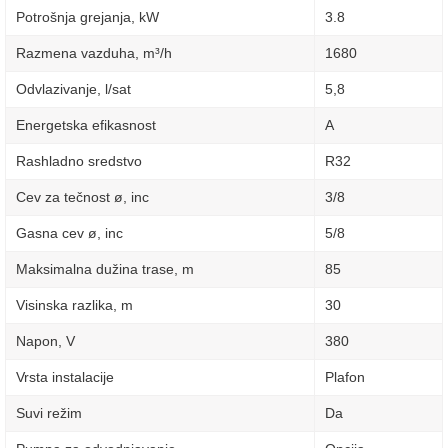
Potrošnja grejanja, kW
3.8
Razmena vazduha, m³/h
1680
Odvlazivanje, l/sat
5,8
Energetska efikasnost
A
Rashladno sredstvo
R32
Cev za tečnost ø, inc
3/8
Gasna cev ø, inc
5/8
Maksimalna dužina trase, m
85
Visinska razlika, m
30
Napon, V
380
Vrsta instalacije
Plafon
Suvi režim
Da