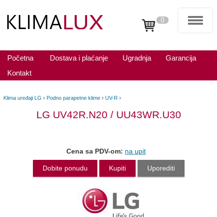
0
Početna
Dostava i plaćanje
Ugradnja
Garancija
Kontakt
Klima uređaji LG
›
Podno parapetne klime
›
UV-R
›
LG UV42R.N20 / UU43WR.U30
Cena sa PDV-om:
na upit
Dobite ponudu
Kupiti
Uporediti