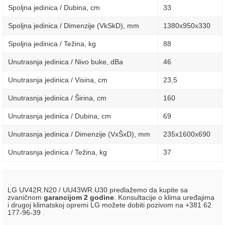
Spoljna jedinica / Dubina, сm
33
Spoljna jedinica / Dimenzije (VkSkD), mm
1380x950x330
Spoljna jedinica / Težina, kg
88
Unutrasnja jedinica / Nivo buke, dBa
46
Unutrasnja jedinica / Visina, сm
23,5
Unutrasnja jedinica / Širina, сm
160
Unutrasnja jedinica / Dubina, сm
69
Unutrasnja jedinica / Dimenzije (VxŠxD), mm
235х1600х690
Unutrasnja jedinica / Težina, kg
37
LG UV42R.N20 / UU43WR.U30 predlažemo da kupite sa
zvaničnom
garancijom 2 godine
. Konsultacije o klima uređajima
i drugoj klimatskoj opremi LG možete dobiti pozivom na +381 62
177-96-39 .