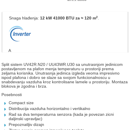
2
Snaga hlađenja:
12 kW 41000 BTU
za ≈ 120 m
.
A
Split sistem UV42R.N20 / UU43WR.U30 sa unutrasnjom jedinicom
postavljenom na plafon menja temperaturu u prostoriji prema
zeljama korisnika. Unutrasnja jedinica izgleda veoma impresivno
ispod plafona i dobro se slaze sa svojom funkcionalnoscu u
snabdevanju vazduha kroz kontrolisane lamele u prostoriju. Montaza
blokova je zgodna i brza.
Posebnosti
Compact size
Distribucija vazduha horizontalno i vertikalno
Rad sa dva temperaturna senzora (kada je povezan zicni
daljinski upravljac)
Prepoznatljiv dizajn