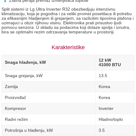
Zlatna peraja premaz izmenjivaca toplote
Split sistemi iz Lg Ultra Inverter R32 obezbedjuju intenzivnu
klimatizaciju, koja je pogodna i za veliki promet posetilaca ili potrebu
za efikasnijim hladjenjem ili grejanjem, sa razlicitim tipovima plafona i
uzimajuci u obzir njihovu visinu. Elektronika prati prisustvo ljudi
pomocu senzora. U skladu sa podacima koji dolaze spolja i iznutra,
bira se optimalni rezim odrzavanja temperature u prostoriji.
Karakteristike
12 kW
Snaga hlađenja, kW
41000 BTU
Snaga grejanja, kW
13.5
Zemlja
Korea
Proizvođač
Korea
Kompresor
Inverter
Radni režim
Hladno/toplo
Potrošnja u hlađenju, kW
3.5