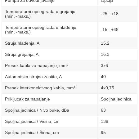
Pumpa za odvodnjavanje
Opcija
Temperaturni opseg rada u grejanju
-25...+18
(min.~maks.)
Temperaturni opseg rada u hlađenju
-15...+48
(min.~maks.)
Struja hlađenja, A
15.2
Struja grejanja, A
16.3
Presek kabla za napajanje, mm²
3x6
Automatska strujna zastita, A
40
Presek interkonektivnog kabla, mm²
4x0,75
Prikljucak za napajanje
Spoljna jedinica
Spoljna jedinica / Nivo buke, dBa
63
Spoljna jedinica / Visina, сm
138
Spoljna jedinica / Širina, сm
95