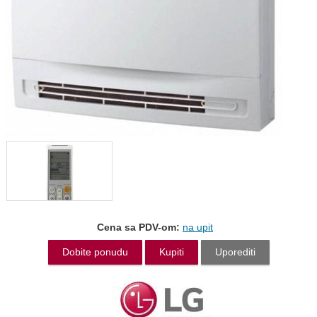
Cena sa PDV-om:
na upit
Dobite ponudu
Kupiti
Uporediti