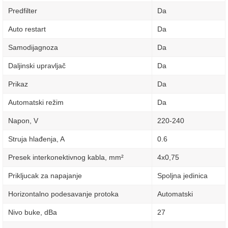
Predfilter
Da
Auto restart
Da
Samodijagnoza
Da
Daljinski upravljač
Da
Prikaz
Da
Automatski režim
Da
Napon, V
220-240
Struja hlađenja, A
0.6
Presek interkonektivnog kabla, mm²
4х0,75
Prikljucak za napajanje
Spoljna jedinica
Horizontalno podesavanje protoka
Automatski
Nivo buke, dBa
27