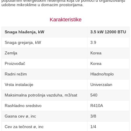
popularnim energetskim resenjima koja ce pomoci u organizovanju
udobne mikroklime u domacim prostorijama.
Karakteristike
Snaga hlađenja, kW
3.5 kW 12000 BTU
Snaga grejanja, kW
3.9
Zemlja
Korea
Proizvođač
Korea
Radni režim
Hladno/toplo
Vrsta instalacije
Univerzalan
Maksimalna potrošnja vazduha, m3/sat
540
Rashladno sredstvo
R410A
Gasna cev ø, inc
3/8
Cev za tečnost ø, inc
1/4