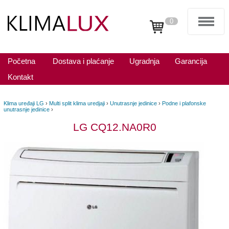
0
Početna
Dostava i plaćanje
Ugradnja
Garancija
Kontakt
Klima uređaji LG
›
Multi split klima uredjaji
›
Unutrasnje jedinice
›
Podne i plafonske
unutrasnje jedinice
›
LG CQ12.NA0R0