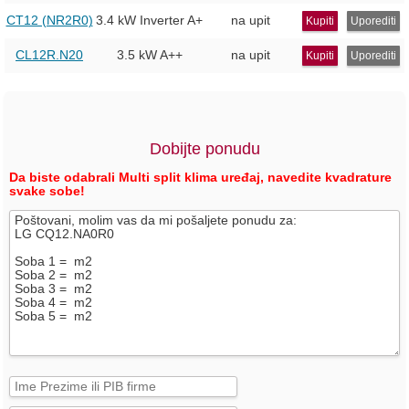
CT12 (NR2R0)
3.4 kW Inverter
A+
na upit
Kupiti
Uporediti
CL12R.N20
3.5 kW
A++
na upit
Kupiti
Uporediti
Dobijte ponudu
Da biste odabrali Multi split klima uređaj, navedite kvadrature
svake sobe!