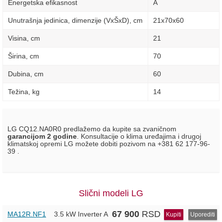
Energetska efikasnost
A
Unutrašnja jedinica, dimenzije (VxŠxD), сm
21х70х60
Visina, сm
21
Širina, сm
70
Dubina, сm
60
Težina, kg
14
LG CQ12.NA0R0 predlažemo da kupite sa zvaničnom
garancijom 2 godine
. Konsultacije o klima uređajima i drugoj
klimatskoj opremi LG možete dobiti pozivom na +381 62 177-96-
39 .
Slični modeli LG
67 900
RSD
MA12R.NF1
3.5 kW Inverter
A
Kupiti
Uporediti