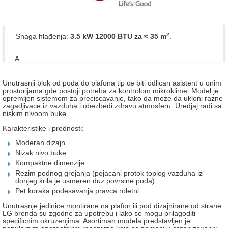
2
Snaga hlađenja:
3.5 kW 12000 BTU
za ≈ 35 m
.
A
Unutrasnji blok od poda do plafona tip ce biti odlican asistent u onim
prostorijama gde postoji potreba za kontrolom mikroklime. Model je
opremljen sistemom za preciscavanje, tako da moze da ukloni razne
zagadjivace iz vazduha i obezbedi zdravu atmosferu. Uredjaj radi sa
niskim nivoom buke.
Karakteristike i prednosti:
Moderan dizajn.
Nizak nivo buke.
Kompaktne dimenzije.
Rezim podnog grejanja (pojacani protok toplog vazduha iz
donjeg krila je usmeren duz povrsine poda).
Pet koraka podesavanja pravca roletni.
Unutrasnje jedinice montirane na plafon ili pod dizajnirane od strane
LG brenda su zgodne za upotrebu i lako se mogu prilagoditi
specificnim okruzenjima. Asortiman modela predstavljen je