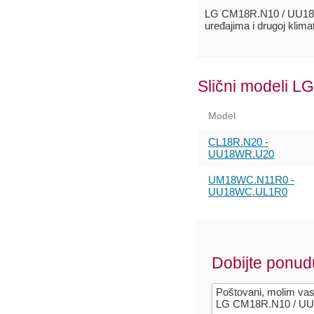
LG CM18R.N10 / UU18W
uređajima i drugoj klim
Slični modeli LG
Model
CL18R.N20 -
UU18WR.U20
UM18WC.N11R0 -
UU18WC.UL1R0
Dobijte ponud