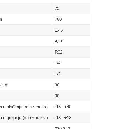
25
h
780
1.45
A++
R32
1/4
1/2
se, m
30
30
a u hlađenju (min.~maks.)
-15...+48
a u grejanju (min.~maks.)
-18...+18
220-240