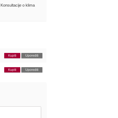
. Konsultacije o klima
Kupiti
Uporediti
Kupiti
Uporediti