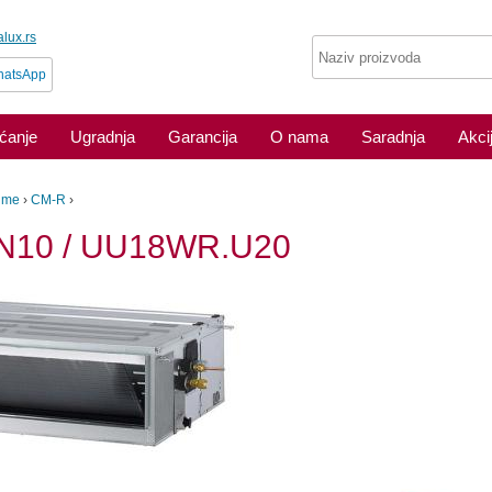
lux.rs
atsApp
aćanje
Ugradnja
Garancija
O nama
Saradnja
Akci
lime
›
CM-R
›
N10 / UU18WR.U20