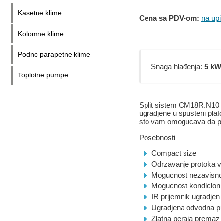
Kasetne klime
Cena sa PDV-om:
na upi
Kolomne klime
Podno parapetne klime
Snaga hlađenja:
5 kW
Toplotne pumpe
Split sistem CM18R.N10 
ugradjene u spusteni plafo
sto vam omogucava da po
Posebnosti
Compact size
Odrzavanje protoka va
Mogucnost nezavisnog
Mogucnost kondicioni
IR prijemnik ugradjen 
Ugradjena odvodna 
Zlatna peraja premaz 