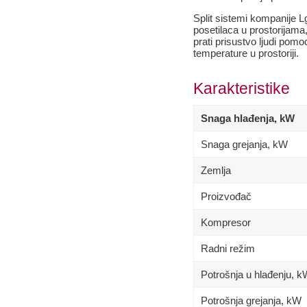
Split sistemi kompanije Lg
posetilaca u prostorijama
prati prisustvo ljudi pom
temperature u prostoriji.
Karakteristike
Snaga hlađenja, kW
Snaga grejanja, kW
Zemlja
Proizvođač
Kompresor
Radni režim
Potrošnja u hlađenju, 
Potrošnja grejanja, kW