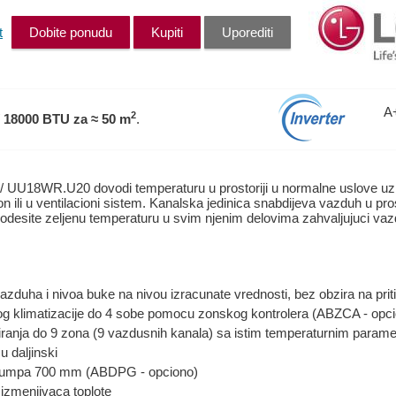
t
Dobite ponudu
Kupiti
Uporediti
A
2
 18000 BTU
za ≈ 50 m
.
/ UU18WR.U20 dovodi temperaturu u prostoriji u normalne uslove uz
n ili u ventilacioni sistem. Kanalska jedinica snabdijeva vazduh u pros
desite zeljenu temperaturu u svim njenim delovima zahvaljujuci va
zduha i nivoa buke na nivou izracunate vrednosti, bez obzira na priti
 klimatizacije do 4 sobe pomocu zonskog kontrolera (ABZCA - opci
ranja do 9 zona (9 vazdusnih kanala) sa istim temperaturnim parame
u daljinski
pumpa 700 mm (ABDPG - opciono)
izmenjivaca toplote