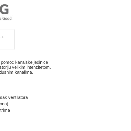
++
 pomoc kanalske jedinice
toriju velikim intenzitetom,
zdusnim kanalima.
sak ventilatora
ono)
trima