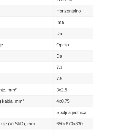
Horizontalno
Ima
Da
je
Opcija
Da
7.1
7.5
nje, mm²
3x2,5
g kabla, mm²
4x0,75
Spoljna jedinica
enzije (VkSkD), mm
650x870x330