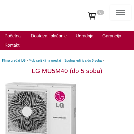
0
Početna
Dostava i plaćanje
Ugradnja
Garancija
Kontakt
Klima uređaji LG
›
Multi split klima uredjaji
›
Spoljna jedinica do 5 soba
›
LG MU5M40 (do 5 soba)