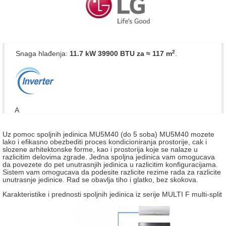
2
Snaga hlađenja:
11.7 kW 39900 BTU
za ≈ 117 m
.
A
Uz pomoc spoljnih jedinica MU5M40 (do 5 soba) MU5M40 mozete
lako i efikasno obezbediti proces kondicioniranja prostorije, cak i
slozene arhitektonske forme, kao i prostorija koje se nalaze u
razlicitim delovima zgrade. Jedna spoljna jedinica vam omogucava
da povezete do pet unutrasnjih jedinica u razlicitim konfiguracijama.
Sistem vam omogucava da podesite razlicite rezime rada za razlicite
unutrasnje jedinice. Rad se obavlja tiho i glatko, bez skokova.
Karakteristike i prednosti spoljnih jedinica iz serije MULTI F multi-split