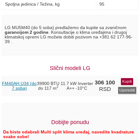
Spoljna jedinica / Težina, kg
95
LG MU5M40 (do 5 soba) predlažemo da kupite sa zvaničnom
garancijom 2 godine
. Konsultacije o klima uređajima i drugoj
klimatskoj opremi LG možete dobiti pozivom na +381 62 177-96-
39 .
Slični modeli LG
306 100
Kupiti
FM40AH.U34 (do
39900 BTU
11.7 kW Inverter
2
7 soba)
do 117 m
A++
-10°C
RSD
Uporediti
Dobijte ponudu
Da biste odabrali Multi split klima uređaj, navedite kvadrature
svake sobe!