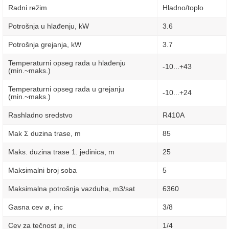
Radni režim
Hladno/toplo
Potrošnja u hlađenju, kW
3.6
Potrošnja grejanja, kW
3.7
Temperaturni opseg rada u hlađenju
-10...+43
(min.~maks.)
Temperaturni opseg rada u grejanju
-10...+24
(min.~maks.)
Rashladno sredstvo
R410A
Mak Σ duzina trase, m
85
Maks. duzina trase 1. jedinica, m
25
Maksimalni broj soba
5
Maksimalna potrošnja vazduha, m3/sat
6360
Gasna cev ø, inc
3/8
Cev za tečnost ø, inc
1/4