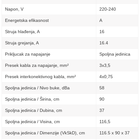
Napon, V
220-240
Energetska efikasnost
A
Struja hlađenja, A
16
Struja grejanja, A
16.4
Prikljucak za napajanje
Spoljna jedinica
Presek kabla za napajanje, mm²
3х3,5
Presek interkonektivnog kabla, mm²
4х0,75
Spoljna jedinica / Nivo buke, dBa
58
Spoljna jedinica / Širina, сm
90
Spoljna jedinica / Dubina, сm
37
Spoljna jedinica / Visina, сm
116,5
Spoljna jedinica / Dimenzije (VkSkD), сm
116.5 x 90 x 37